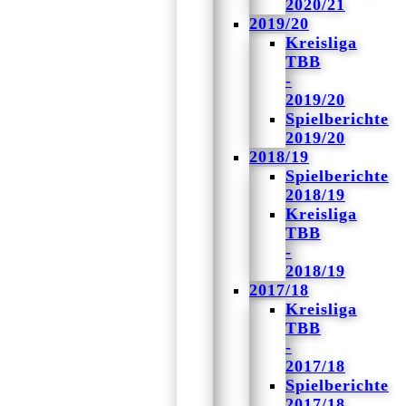
2020/21
2019/20
Kreisliga
TBB
-
2019/20
Spielberichte
2019/20
2018/19
Spielberichte
2018/19
Kreisliga
TBB
-
2018/19
2017/18
Kreisliga
TBB
-
2017/18
Spielberichte
2017/18