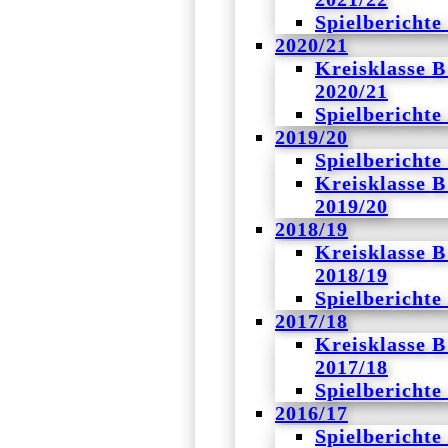
Spielberichte
2020/21
Kreisklasse B
2020/21
Spielberichte
2019/20
Spielberichte
Kreisklasse B
2019/20
2018/19
Kreisklasse B
2018/19
Spielberichte
2017/18
Kreisklasse B
2017/18
Spielberichte
2016/17
Spielberichte