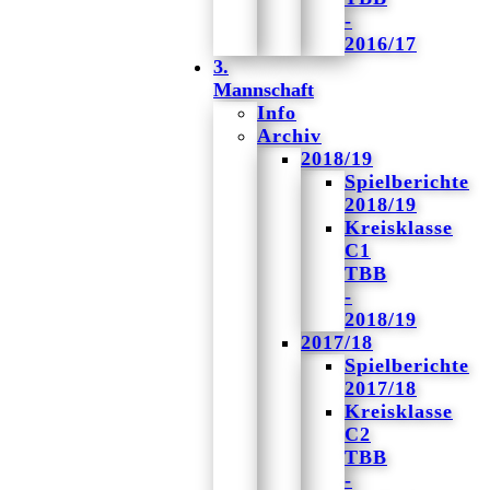
-
2016/17
3.
Mannschaft
Info
Archiv
2018/19
Spielberichte
2018/19
Kreisklasse
C1
TBB
-
2018/19
2017/18
Spielberichte
2017/18
Kreisklasse
C2
TBB
-