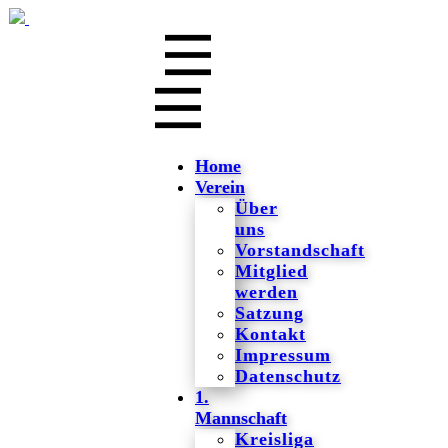
Home
Verein
Über
uns
Vorstandschaft
Mitglied
werden
Satzung
Kontakt
Impressum
Datenschutz
1.
Mannschaft
Kreisliga