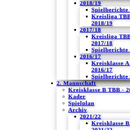
2018/19
Spielberichte
Kreisliga TBB
2018/19
2017/18
Kreisliga TBB
2017/18
Spielberichte
2016/17
Kreisklasse A
2016/17
Spielberichte
2. Mannschaft
Kreisklasse B TBB - 2
Kader
Spielplan
Archiv
2021/22
Kreisklasse B
2021/22