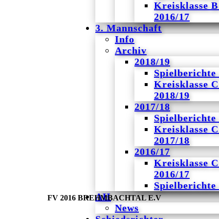
Kreisklasse B
2016/17
3. Mannschaft
Info
Archiv
2018/19
Spielberichte
Kreisklasse 
2018/19
2017/18
Spielberichte
Kreisklasse 
2017/18
2016/17
Kreisklasse 
2016/17
Spielberichte
AH
FV 2016 BREHMBACHTAL E.V
News