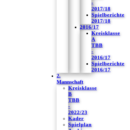
-
2017/18
Spielberichte
2017/18
2016/17
Kreisklasse
A
TBB
-
2016/17
Spielberichte
2016/17
2.
Mannschaft
Kreisklasse
B
TBB
-
2022/23
Kader
Spielplan