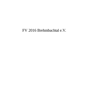
FV 2016 Brehmbachtal e.V.