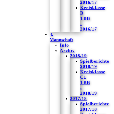
2016/17
Kreisklasse
B
TBB
-
2016/17
3.
Mannschaft
Info
Archiv
2018/19
Spielberichte
2018/19
Kreisklasse
C1
TBB
-
2018/19
2017/18
Spielberichte
2017/18