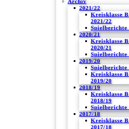
Archiv
2021/22
Kreisklasse B
2021/22
Spielberichte
2020/21
Kreisklasse B
2020/21
Spielberichte
2019/20
Spielberichte
Kreisklasse B
2019/20
2018/19
Kreisklasse B
2018/19
Spielberichte
2017/18
Kreisklasse B
2017/18