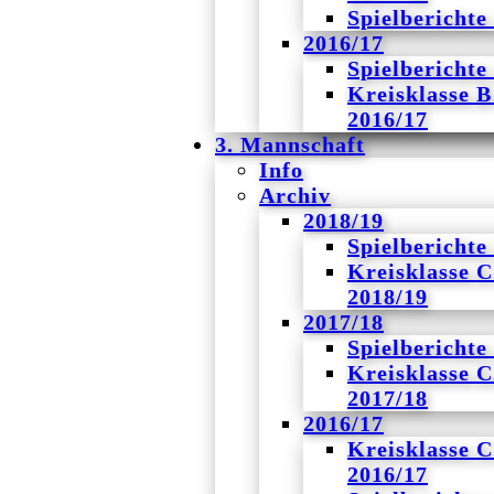
Spielberichte
2016/17
Spielberichte
Kreisklasse B
2016/17
3. Mannschaft
Info
Archiv
2018/19
Spielberichte
Kreisklasse 
2018/19
2017/18
Spielberichte
Kreisklasse 
2017/18
2016/17
Kreisklasse 
2016/17