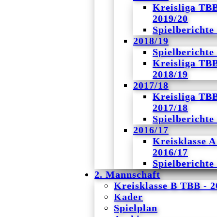
Kreisliga TBB
2019/20
Spielberichte
2018/19
Spielberichte
Kreisliga TBB
2018/19
2017/18
Kreisliga TBB
2017/18
Spielberichte
2016/17
Kreisklasse A
2016/17
Spielberichte
2. Mannschaft
Kreisklasse B TBB - 2
Kader
Spielplan