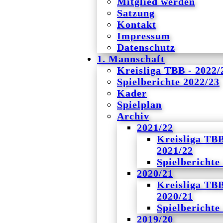
Mitglied werden
Satzung
Kontakt
Impressum
Datenschutz
1. Mannschaft
Kreisliga TBB - 2022/
Spielberichte 2022/23
Kader
Spielplan
Archiv
2021/22
Kreisliga TBB
2021/22
Spielberichte
2020/21
Kreisliga TBB
2020/21
Spielberichte
2019/20